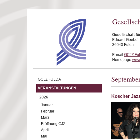
Direkt zum Inhalt
Gesellsc
Gesellschaft fü
Eduard-Goebel-S
36043 Fulda
E-mail
GCJZ.Fu
Homepage
www.
Septembe
GCJZ FULDA
VERANSTALTUNGEN
Koscher Jaz
2026
Januar
Februar
März
Eröffnung CJZ
April
Mai