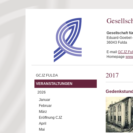
Direkt zum Inhalt
Gesellsc
Gesellschaft fü
Eduard-Goebel-S
36043 Fulda
E-mail
GCJZ.Fu
Homepage
www.
2017
GCJZ FULDA
VERANSTALTUNGEN
Gedenkstund
2026
Januar
Februar
März
Eröffnung CJZ
April
Mai