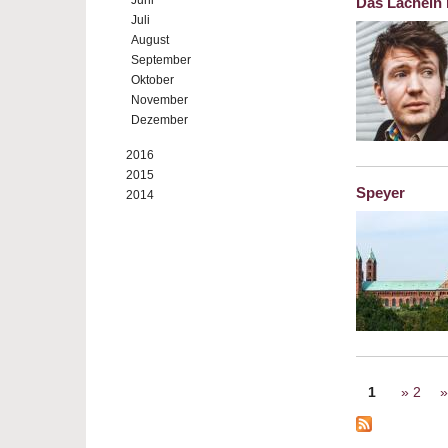
Juni
Das Lächeln 
Juli
August
September
Oktober
November
Dezember
2016
2015
Speyer
2014
Seiten
1
2