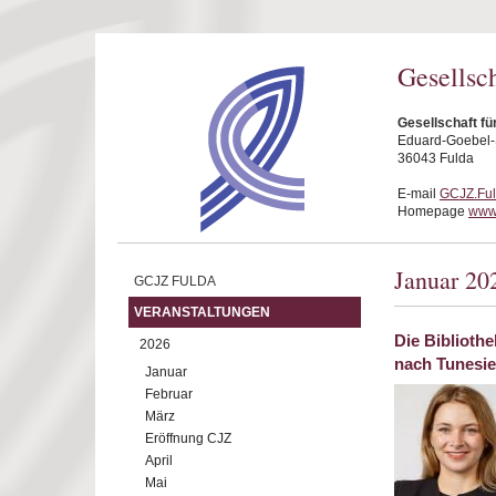
Direkt zum Inhalt
Gesellsc
Gesellschaft fü
Eduard-Goebel-S
36043 Fulda
E-mail
GCJZ.Fu
Homepage
www.
Januar 20
GCJZ FULDA
VERANSTALTUNGEN
Die Biblioth
2026
nach Tunesi
Januar
Februar
März
Eröffnung CJZ
April
Mai