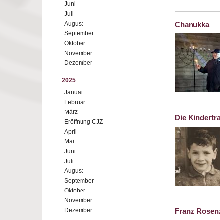
Juni
Juli
August
Chanukka
September
Oktober
November
Dezember
2025
Januar
Februar
März
Die Kindertr
Eröffnung CJZ
April
Mai
Juni
Juli
August
September
Oktober
November
Dezember
Franz Rosenz