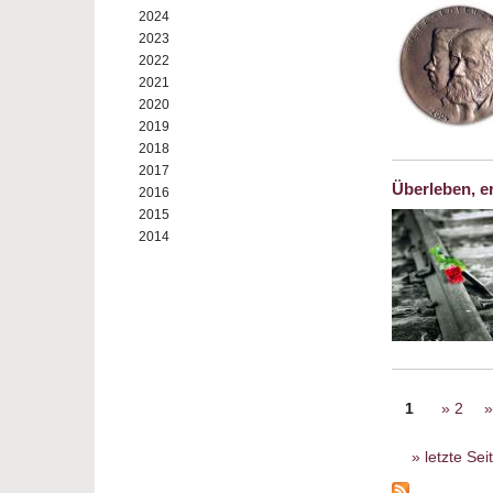
2024
2023
2022
2021
2020
2019
2018
2017
Überleben, e
2016
2015
2014
Seiten
1
2
letzte Sei