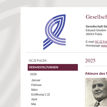
Direkt zum Inhalt
Gesellsc
Gesellschaft fü
Eduard-Goebel-S
36043 Fulda
E-mail
GCJZ.Fu
Homepage
www.
2025
GCJZ FULDA
VERANSTALTUNGEN
Akteure des 
2026
Januar
Februar
März
Eröffnung CJZ
April
Mai