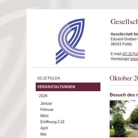
Direkt zum Inhalt
Gesellsc
Gesellschaft fü
Eduard-Goebel-S
36043 Fulda
E-mail
GCJZ.Fu
Homepage
www.
Oktober 2
GCJZ FULDA
VERANSTALTUNGEN
Besuch des n
2026
Januar
Februar
März
Eröffnung CJZ
April
Mai