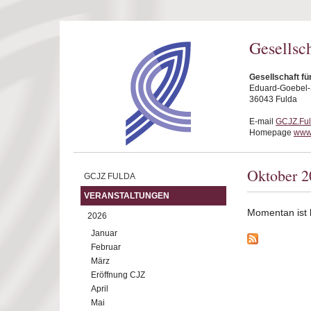
Direkt zum Inhalt
Gesellsc
Gesellschaft fü
Eduard-Goebel-S
36043 Fulda
E-mail
GCJZ.Fu
Homepage
www.
Oktober 2
GCJZ FULDA
VERANSTALTUNGEN
Momentan ist ke
2026
Januar
Februar
März
Eröffnung CJZ
April
Mai