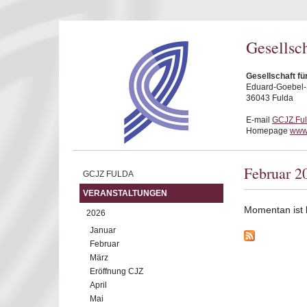
Direkt zum Inhalt
Gesellsc
Gesellschaft fü
Eduard-Goebel-S
36043 Fulda
E-mail
GCJZ.Fu
Homepage
www.
Februar 2
GCJZ FULDA
VERANSTALTUNGEN
Momentan ist ke
2026
Januar
Februar
März
Eröffnung CJZ
April
Mai