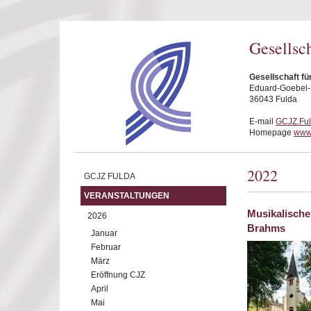
Direkt zum Inhalt
Gesellsc
Gesellschaft fü
Eduard-Goebel-S
36043 Fulda
E-mail
GCJZ.Fu
Homepage
www.
2022
GCJZ FULDA
VERANSTALTUNGEN
Musikalische
2026
Brahms
Januar
Februar
März
Eröffnung CJZ
April
Mai