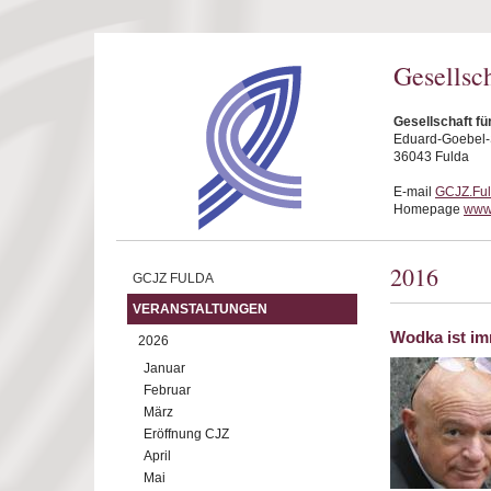
Direkt zum Inhalt
Gesellsc
Gesellschaft fü
Eduard-Goebel-S
36043 Fulda
E-mail
GCJZ.Fu
Homepage
www.
2016
GCJZ FULDA
VERANSTALTUNGEN
Wodka ist i
2026
Januar
Februar
März
Eröffnung CJZ
April
Mai