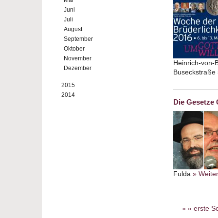
Mai
Juni
Juli
August
September
Oktober
November
Heinrich-von-B
Dezember
Buseckstraße 
2015
2014
Die Gesetze 
Fulda
» Weite
Seiten
« erste Se