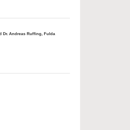
stunde zur Woche der Brüderlichkeit
d Dr. Andreas Ruffing, Fulda
 im Judentum und im Christentum