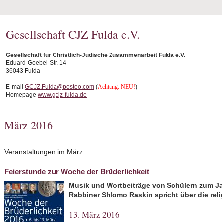
Gesellschaft CJZ Fulda e.V.
Gesellschaft für Christlich-Jüdische Zusammenarbeit Fulda e.V.
Eduard-Goebel-Str. 14
36043 Fulda
E-mail
GCJZ.Fulda@posteo.com
(
Achtung: NEU!
)
Homepage
www.gcjz-fulda.de
März 2016
Veranstaltungen im März
Feierstunde zur Woche der Brüderlichkeit
Musik und Wortbeiträge von Schülern zum J
Rabbiner Shlomo Raskin spricht über die reli
13. März 2016