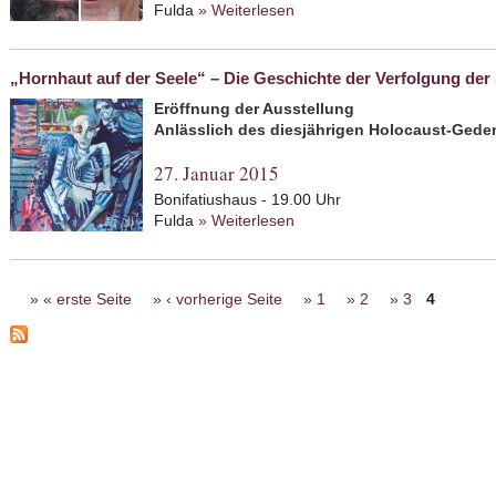
Fulda
» Weiterlesen
about "... bis zum Tod - und
Wegstück des Lebens und a
Angehörigen.
„Hornhaut auf der Seele“ – Die Geschichte der Verfolgung der
Eröffnung der Ausstellung
Anlässlich des diesjährigen Holocaust-Gede
27. Januar 2015
Bonifatiushaus - 19.00 Uhr
Fulda
» Weiterlesen
about „Hornhaut auf der See
Sinti und Roma in Hessen
Seiten
« erste Seite
‹ vorherige Seite
1
2
3
4