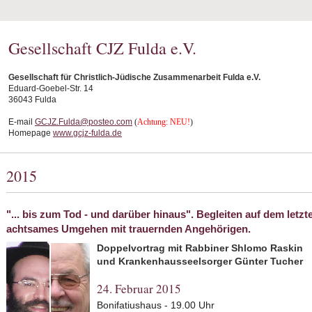
Gesellschaft CJZ Fulda e.V.
Gesellschaft für Christlich-Jüdische Zusammenarbeit Fulda e.V.
Eduard-Goebel-Str. 14
36043 Fulda
E-mail
GCJZ.Fulda@posteo.com
(
Achtung: NEU!
)
Homepage
www.gcjz-fulda.de
2015
"... bis zum Tod - und darüber hinaus". Begleiten auf dem let
achtsames Umgehen mit trauernden Angehörigen.
Doppelvortrag mit Rabbiner Shlomo Raskin
und Krankenhausseelsorger Günter Tucher
24. Februar 2015
Bonifatiushaus - 19.00 Uhr