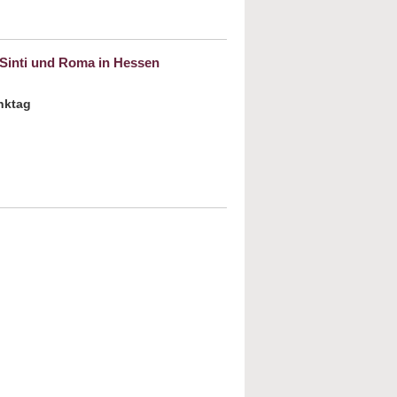
 darüber hinaus". Begleiten auf dem letzten
chtsames Umgehen mit trauernden
 Sinti und Roma in Hessen
nktag
le“ – Die Geschichte der Verfolgung der