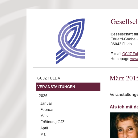
Direkt zum Inhalt
Gesellsc
Gesellschaft fü
Eduard-Goebel-S
36043 Fulda
E-mail
GCJZ.Fu
Homepage
www.
März 201
GCJZ FULDA
VERANSTALTUNGEN
Veranstaltung
2026
Januar
Als ich mit 
Februar
März
Eröffnung CJZ
April
Mai