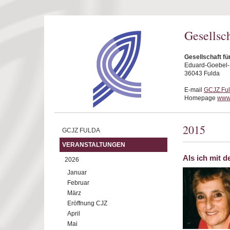
Direkt zum Inhalt
Gesellsc
Gesellschaft fü
Eduard-Goebel-S
36043 Fulda
E-mail
GCJZ.Fu
Homepage
www.
2015
GCJZ FULDA
VERANSTALTUNGEN
Als ich mit 
2026
Januar
Februar
März
Eröffnung CJZ
April
Mai