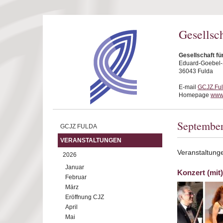
Direkt zum Inhalt
Gesellsc
Gesellschaft fü
Eduard-Goebel-S
36043 Fulda
E-mail
GCJZ.Fu
Homepage
www.
Septembe
GCJZ FULDA
VERANSTALTUNGEN
Veranstaltung
2026
Januar
Konzert (mit
Februar
März
Eröffnung CJZ
April
Mai