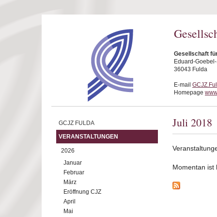
Direkt zum Inhalt
Gesellsc
Gesellschaft fü
Eduard-Goebel-S
36043 Fulda
E-mail
GCJZ.Fu
Homepage
www.
Juli 2018
GCJZ FULDA
VERANSTALTUNGEN
Veranstaltunge
2026
Januar
Momentan ist ke
Februar
März
Eröffnung CJZ
April
Mai