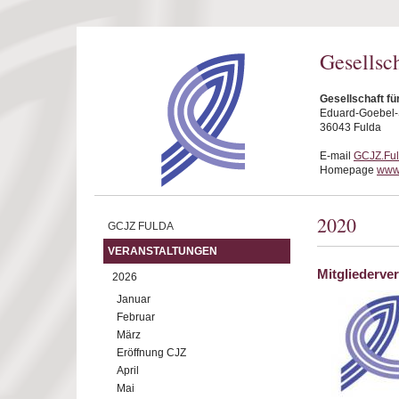
Direkt zum Inhalt
Gesellsc
Gesellschaft fü
Eduard-Goebel-S
36043 Fulda
E-mail
GCJZ.Fu
Homepage
www.
2020
GCJZ FULDA
VERANSTALTUNGEN
Mitgliederv
2026
Januar
Februar
März
Eröffnung CJZ
April
Mai