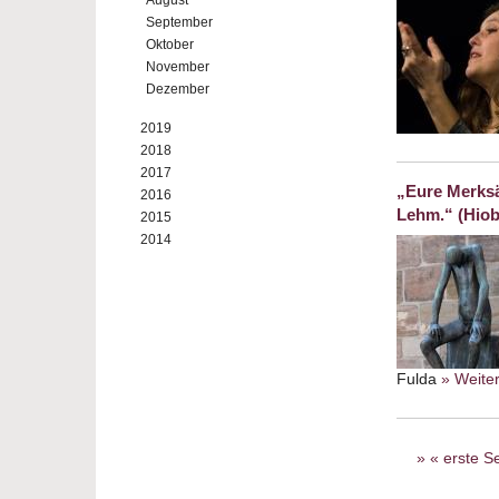
August
September
Oktober
November
Dezember
2019
2018
2017
„Eure Merksä
2016
Lehm.“ (Hiob
2015
2014
Fulda
» Weite
Seiten
« erste Se