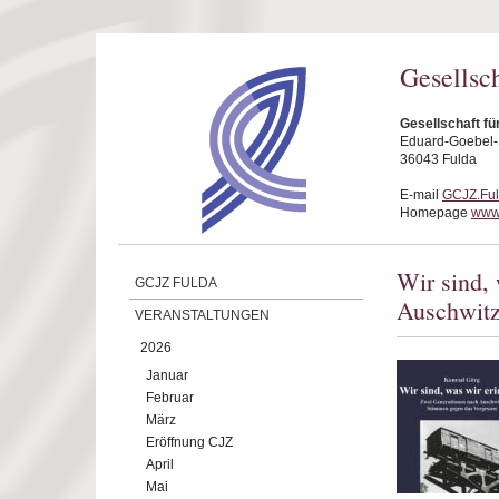
Direkt zum Inhalt
Gesellsc
Gesellschaft fü
Eduard-Goebel-S
36043 Fulda
E-mail
GCJZ.Fu
Homepage
www.
Wir sind,
GCJZ FULDA
Auschwit
VERANSTALTUNGEN
2026
Januar
Februar
März
Eröffnung CJZ
April
Mai