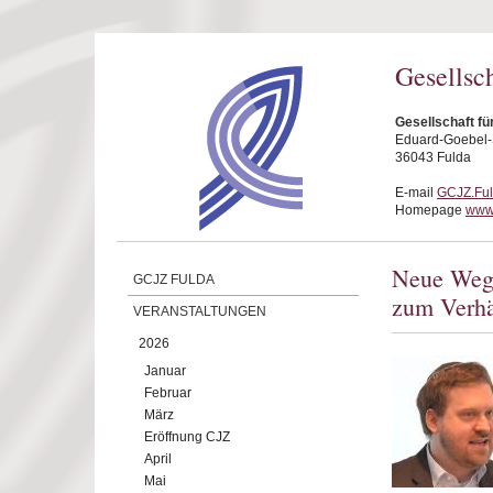
Direkt zum Inhalt
Gesellsc
Gesellschaft fü
Eduard-Goebel-S
36043 Fulda
E-mail
GCJZ.Fu
Homepage
www.
Neue Wege
GCJZ FULDA
zum Verhä
VERANSTALTUNGEN
2026
Januar
Februar
März
Eröffnung CJZ
April
Mai