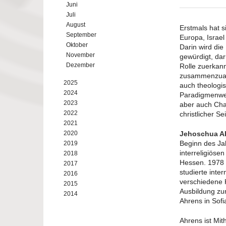
Juni
Juli
August
Erstmals hat 
September
Europa, Israel
Oktober
Darin wird die
November
gewürdigt, da
Dezember
Rolle zuerkann
zusammenzuarb
2025
auch theologi
2024
Paradigmenwec
2023
aber auch Cha
2022
christlicher S
2021
2020
Jehoschua A
Beginn des Ja
2019
interreligiös
2018
Hessen. 1978 
2017
studierte inte
2016
verschiedene 
2015
Ausbildung zum
2014
Ahrens in Sofi
Ahrens ist Mit