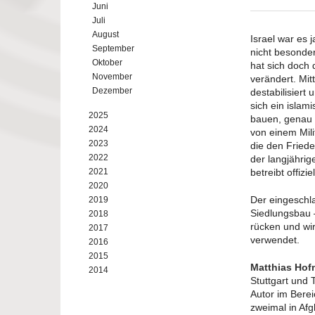
Juni
Juli
August
Israel war es 
September
nicht besonder
Oktober
hat sich doch 
November
verändert. Mit
Dezember
destabilisiert
sich ein islam
2025
bauen, genau s
2024
von einem Mili
2023
die den Friede
2022
der langjährig
2021
betreibt offizi
2020
Der eingeschla
2019
Siedlungsbau –
2018
rücken und wir
2017
verwendet.
2016
2015
Matthias Ho
2014
Stuttgart und T
Autor im Berei
zweimal in Afg