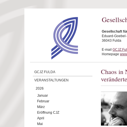
Direkt zum Inhalt
Gesellsc
Gesellschaft fü
Eduard-Goebel-S
36043 Fulda
E-mail
GCJZ.Fu
Homepage
www.
Chaos in N
GCJZ FULDA
verändert
VERANSTALTUNGEN
2026
Januar
Februar
März
Eröffnung CJZ
April
Mai