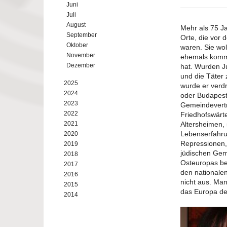
Juni
Juli
August
Mehr als 75 Ja
September
Orte, die vor
Oktober
waren. Sie wol
November
ehemals kommu
Dezember
hat. Wurden Ju
und die Täter
2025
wurde er verdr
2024
oder Budapest
2023
Gemeindevertr
2022
Friedhofswärt
2021
Altersheimen,
Lebenserfahru
2020
Repressionen, 
2019
jüdischen Gem
2018
Osteuropas ber
2017
den nationale
2016
nicht aus. Ma
2015
das Europa de
2014