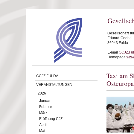
Direkt zum Inhalt
Gesellsc
Gesellschaft fü
Eduard-Goebel-S
36043 Fulda
E-mail
GCJZ.Fu
Homepage
www.
Taxi am S
GCJZ FULDA
Osteuropa
VERANSTALTUNGEN
2026
Januar
Februar
März
Eröffnung CJZ
April
Mai