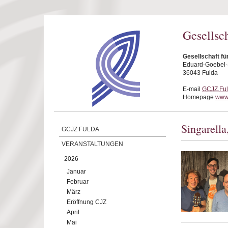
Direkt zum Inhalt
Gesellsc
Gesellschaft fü
Eduard-Goebel-S
36043 Fulda
E-mail
GCJZ.Fu
Homepage
www.
Singarella
GCJZ FULDA
VERANSTALTUNGEN
2026
Januar
Februar
März
Eröffnung CJZ
April
Mai