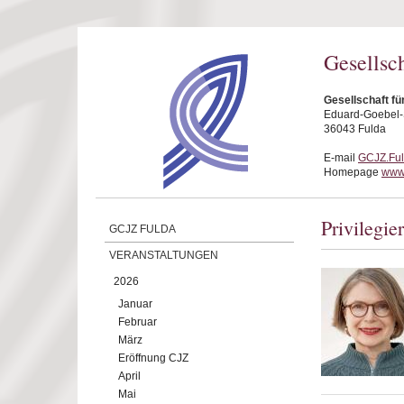
Direkt zum Inhalt
Gesellsc
Gesellschaft fü
Eduard-Goebel-S
36043 Fulda
E-mail
GCJZ.Fu
Homepage
www.
Privilegie
GCJZ FULDA
VERANSTALTUNGEN
2026
Januar
Februar
März
Eröffnung CJZ
April
Mai