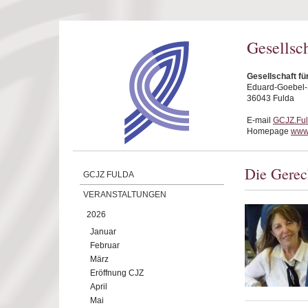
Direkt zum Inhalt
Gesellsc
Gesellschaft fü
Eduard-Goebel-S
36043 Fulda
E-mail
GCJZ.Fu
Homepage
www.
Die Gerec
GCJZ FULDA
VERANSTALTUNGEN
2026
Januar
Februar
März
Eröffnung CJZ
April
Mai