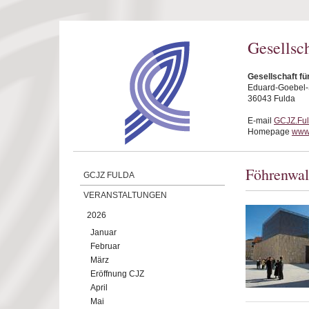
Direkt zum Inhalt
Gesellsc
Gesellschaft fü
Eduard-Goebel-S
36043 Fulda
E-mail
GCJZ.Fu
Homepage
www.
Föhrenwa
GCJZ FULDA
VERANSTALTUNGEN
2026
Januar
Februar
März
Eröffnung CJZ
April
Mai