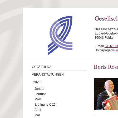
Direkt zum Inhalt
Gesellsc
Gesellschaft fü
Eduard-Goebel-S
36043 Fulda
E-mail
GCJZ.Fu
Homepage
www.
Boris Ros
GCJZ FULDA
VERANSTALTUNGEN
2026
Januar
Februar
März
Eröffnung CJZ
April
Mai